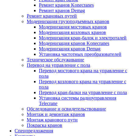
Ремонт кранов Konecranes
Ремонт кранов Demag
Ремонт крановых путей
Модернизация грузоподъемных кранов
Модернизация мостовых кранов
Модернизация козловых кранов
Модернизация кран-балок и электроталей
Модернизация кранов Konecranes
Модернизация кранов Demag
Установка частотных преобразователей
Техническое обслуживание
Перевод на управление с пола
Перевод мостового крана на управление с
пола
Перевод козлового крана на управление с
пола
Перевод кран-балки на управление с пола
Установка системы радиоуправления
Telecrane
Обследование и освидетельствование
Монтаж и демонтаж кранов
Монтаж кранового пути
Покраска кранов
Спецпредложения