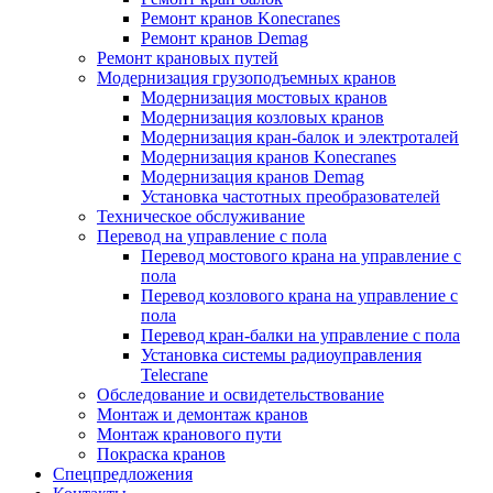
Ремонт кранов Konecranes
Ремонт кранов Demag
Ремонт крановых путей
Модернизация грузоподъемных кранов
Модернизация мостовых кранов
Модернизация козловых кранов
Модернизация кран-балок и электроталей
Модернизация кранов Konecranes
Модернизация кранов Demag
Установка частотных преобразователей
Техническое обслуживание
Перевод на управление с пола
Перевод мостового крана на управление с
пола
Перевод козлового крана на управление с
пола
Перевод кран-балки на управление с пола
Установка системы радиоуправления
Telecrane
Обследование и освидетельствование
Монтаж и демонтаж кранов
Монтаж кранового пути
Покраска кранов
Спецпредложения