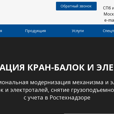
Обратный звонок
СПб 
Мос
e-
я
Продукция
Услуги
Спец
ЦИЯ КРАН-БАЛОК И ЭЛ
иональная модернизация механизма и э
к и электроталей, снятие грузоподъемн
с учета в Ростехнадзоре