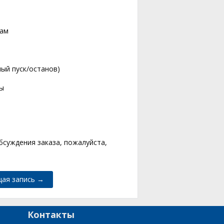
мам
ый пуск/останов)
ры
бсуждения заказа, пожалуйста,
ая запись →
Контакты