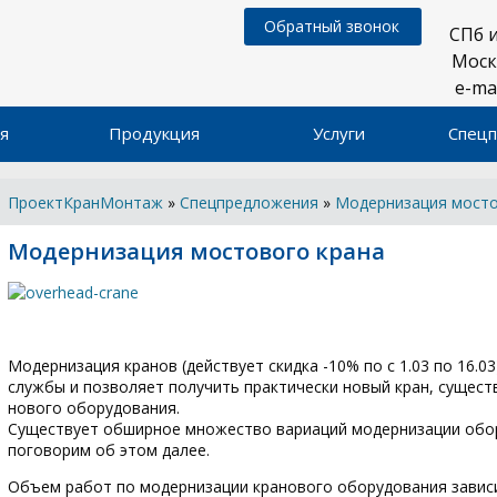
Обратный звонок
СПб 
Мос
e-
я
Продукция
Услуги
Спец
ПроектКранМонтаж
»
Спецпредложения
»
Модернизация мосто
Модернизация мостового крана
Модернизация кранов (действует скидка -10% по с 1.03 по 16.0
службы и позволяет получить практически новый кран, сущест
нового оборудования.
Существует обширное множество вариаций модернизации обо
поговорим об этом далее.
Объем работ по модернизации кранового оборудования зависи